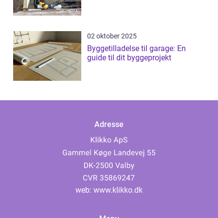
02 oktober 2025
Byggetilladelse til garage: En
guide til dit byggeprojekt
Adresse
web:
www.klikko.dk