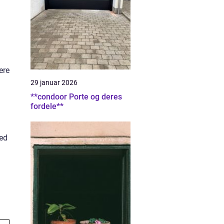
ere
29 januar 2026
**condoor Porte og deres
fordele**
med