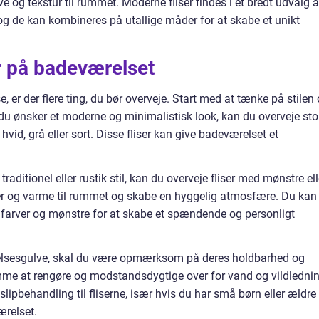
rve og tekstur til rummet. Moderne fliser findes i et bredt udvalg a
, og de kan kombineres på utallige måder for at skabe et unikt
ser på badeværelset
e, er der flere ting, du bør overveje. Start med at tænke på stilen
du ønsker et moderne og minimalistisk look, kan du overveje sto
hvid, grå eller sort. Disse fliser kan give badeværelset et
aditionel eller rustik stil, kan du overveje fliser med mønstre ell
akter og varme til rummet og skabe en hyggelig atmosfære. Du kan
 farver og mønstre for at skabe et spændende og personligt
ærelsesgulve, skal du være opmærksom på deres holdbarhed og
nemme at rengøre og modstandsdygtige over for vand og vildlednin
islipbehandling til fliserne, især hvis du har små børn eller ældre
relset.