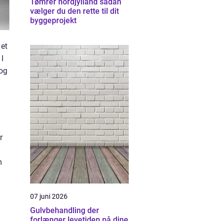
Tømrer nordjylland sådan
vælger du den rette til dit
byggeprojekt
 et
 I
 og
r
m
07 juni 2026
Gulvbehandling der
forlænger levetiden på dine