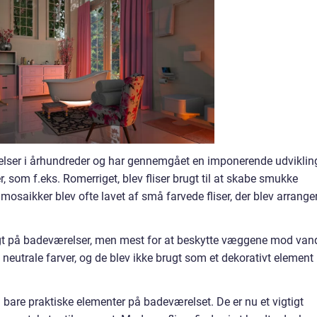
elser i århundreder og har gennemgået en imponerende udvikling
er, som f.eks. Romerriget, blev fliser brugt til at skabe smukke
saikker blev ofte lavet af små farvede fliser, der blev arrange
rugt på badeværelser, men mest for at beskytte væggene mod van
 i neutrale farver, og de blev ikke brugt som et dekorativt element 
d bare praktiske elementer på badeværelset. De er nu et vigtigt