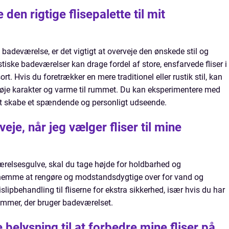
en rigtige flisepalette til mit
it badeværelse, er det vigtigt at overveje den ønskede stil og
ske badeværelser kan drage fordel af store, ensfarvede fliser i
ort. Hvis du foretrækker en mere traditionel eller rustik stil, kan
ilføje karakter og varme til rummet. Du kan eksperimentere med
 at skabe et spændende og personligt udseende.
veje, når jeg vælger fliser til mine
værelsesgulve, skal du tage højde for holdbarhed og
er nemme at rengøre og modstandsdygtige over for vand og
islipbehandling til fliserne for ekstra sikkerhed, især hvis du har
emmer, der bruger badeværelset.
belysning til at forbedre mine fliser på