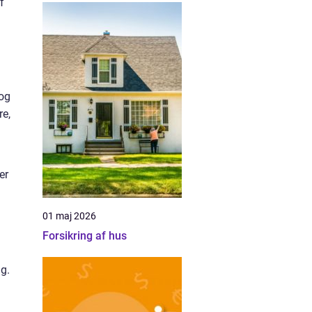
f
 og
re,
er
01 maj 2026
Forsikring af hus
g.