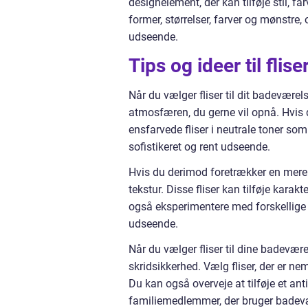
designelement, der kan tilføje stil, fa
former, størrelser, farver og mønstre
udseende.
Tips og ideer til fli
Når du vælger fliser til dit badeværels
atmosfæren, du gerne vil opnå. Hvis 
ensfarvede fliser i neutrale toner som 
sofistikeret og rent udseende.
Hvis du derimod foretrækker en mere tr
tekstur. Disse fliser kan tilføje kar
også eksperimentere med forskellige
udseende.
Når du vælger fliser til dine badev
skridsikkerhed. Vælg fliser, der er 
Du kan også overveje at tilføje et ant
familiemedlemmer, der bruger badevæ