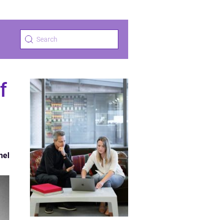
f
nel