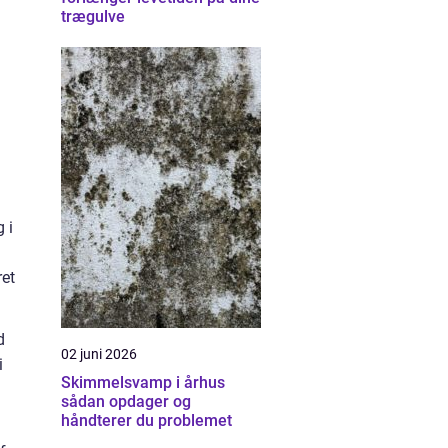
trægulve
 i
ret
d
02 juni 2026
i
Skimmelsvamp i århus
sådan opdager og
håndterer du problemet