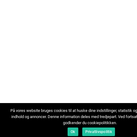
På vores website bruges cookies til at huske dine indstillinger, statistik o
indhold og annoncer. Denne information deles med tredjepart. Ved fortsa
godkender du cookiepolitikken.
Ok
Privatlivspolitik