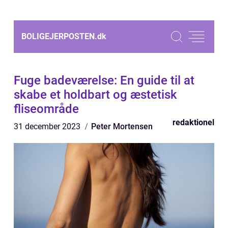
BOLIGEJERPOSTEN.
dk
Fuge badeværelse: En guide til at
skabe et holdbart og æstetisk
fliseområde
redaktionel
31 december 2023
Peter Mortensen