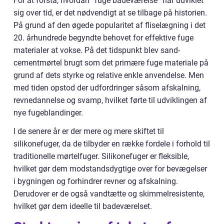
For at forstå, hvordan “fuge badeværelse” har udviklet
sig over tid, er det nødvendigt at se tilbage på historien.
På grund af den øgede popularitet af fliselægning i det
20. århundrede begyndte behovet for effektive fuge
materialer at vokse. På det tidspunkt blev sand-
cementmørtel brugt som det primære fuge materiale på
grund af dets styrke og relative enkle anvendelse. Men
med tiden opstod der udfordringer såsom afskalning,
revnedannelse og svamp, hvilket førte til udviklingen af
nye fugeblandinger.
I de senere år er der mere og mere skiftet til
silikonefuger, da de tilbyder en række fordele i forhold til
traditionelle mørtelfuger. Silikonefuger er fleksible,
hvilket gør dem modstandsdygtige over for bevægelser
i bygningen og forhindrer revner og afskalning.
Derudover er de også vandtætte og skimmelresistente,
hvilket gør dem ideelle til badeværelset.