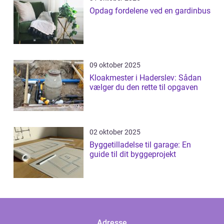
Opdag fordelene ved en gardinbus
09 oktober 2025
Kloakmester i Haderslev: Sådan
vælger du den rette til opgaven
02 oktober 2025
Byggetilladelse til garage: En
guide til dit byggeprojekt
Adresse