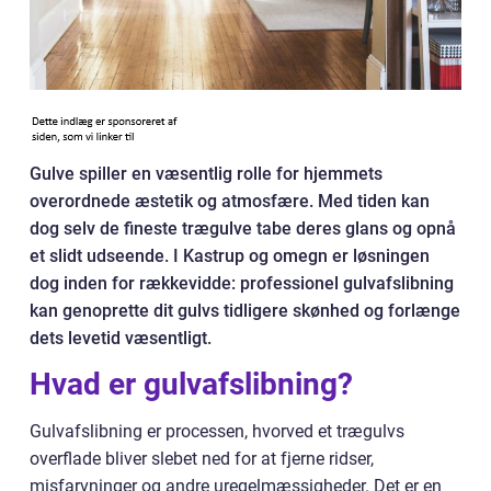
Gulve spiller en væsentlig rolle for hjemmets
overordnede æstetik og atmosfære. Med tiden kan
dog selv de fineste trægulve tabe deres glans og opnå
et slidt udseende. I Kastrup og omegn er løsningen
dog inden for rækkevidde: professionel gulvafslibning
kan genoprette dit gulvs tidligere skønhed og forlænge
dets levetid væsentligt.
Hvad er gulvafslibning?
Gulvafslibning er processen, hvorved et trægulvs
overflade bliver slebet ned for at fjerne ridser,
misfarvninger og andre uregelmæssigheder. Det er en