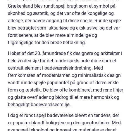
Grækenland blev rundt spejl brugt som et symbol på
skønhed og æstetik, og det var ofte de kongelige og
adelige, der havde adgang til disse spejle. Runde spejle
blev betragtet som luksuriøse og eksklusive, og det var
først senere, at de blev mere almindelige og
tilgængelige for den brede befolkning.
I løbet af det 20. århundrede fik designere og arkitekter i
hele verden øje for det runde spejls potentiale som et
centralt element i badeværelseindretning. Med
fremkomsten af modernismen og minimalistisk design
vandt runde spejle popularitet på grund af deres enkle
form og æstetik. De blev ofte kombineret med rene linjer
og glatte overflader og bidrog til et mere harmonisk og
behageligt badeværelsesmiljø.
I dag er rundt spejl badeværelse blevet en tendens, der
er populær blandt boligejere og designentusiaster. Med
avanceret teknologi og innovative materialer er der et