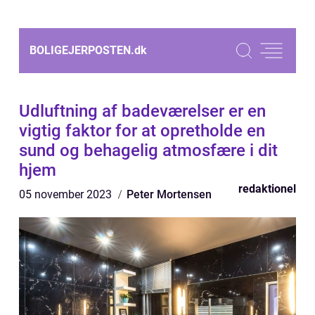
BOLIGEJERPOSTEN.
dk
Udluftning af badeværelser er en
vigtig faktor for at opretholde en
sund og behagelig atmosfære i dit
hjem
redaktionel
05 november 2023
Peter Mortensen