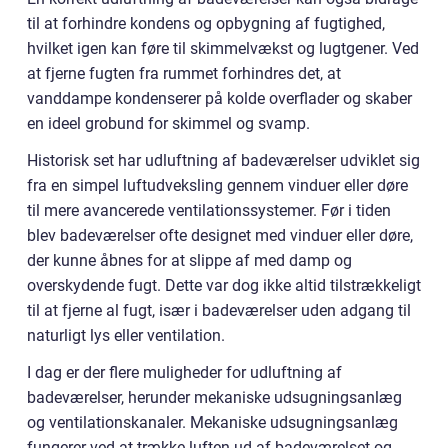
til at forhindre kondens og opbygning af fugtighed,
hvilket igen kan føre til skimmelvækst og lugtgener. Ved
at fjerne fugten fra rummet forhindres det, at
vanddampe kondenserer på kolde overflader og skaber
en ideel grobund for skimmel og svamp.
Historisk set har udluftning af badeværelser udviklet sig
fra en simpel luftudveksling gennem vinduer eller døre
til mere avancerede ventilationssystemer. Før i tiden
blev badeværelser ofte designet med vinduer eller døre,
der kunne åbnes for at slippe af med damp og
overskydende fugt. Dette var dog ikke altid tilstrækkeligt
til at fjerne al fugt, især i badeværelser uden adgang til
naturligt lys eller ventilation.
I dag er der flere muligheder for udluftning af
badeværelser, herunder mekaniske udsugningsanlæg
og ventilationskanaler. Mekaniske udsugningsanlæg
fungerer ved at trække luften ud af badeværelset og