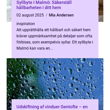
Syllbyte i Malmö: Säkerställ
hållbarheten i ditt hem
02 august 2025
Mia Andersen
inspiration
Att upprätthålla ett hållbart och säkert hem
kräver uppmärksamhet på detaljer som ofta
förbises, som exempelvis syllar. Ett syllbyte i
Malmö kan vara en...
Udskiftning af vinduer Gentofte – en