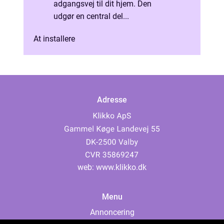
adgangsvej til dit hjem. Den
udgør en central del...
At installere
Adresse
web:
www.klikko.dk
Menu
Annoncering